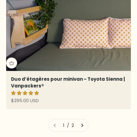
Duo d’étagères pour minivan - Toyota Sienna |
Vanpackers®
Prix de vente
$295.00 USD
1 / 2