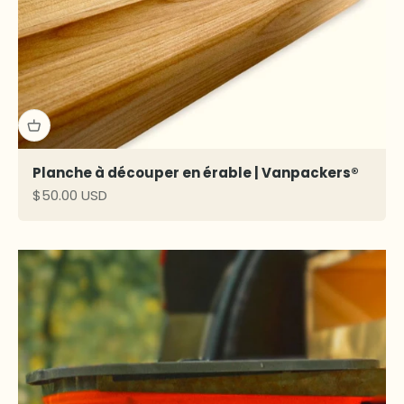
Planche à découper en érable | Vanpackers®
Prix de vente
$50.00 USD