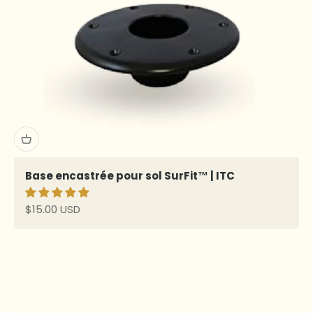
Base encastrée pour sol SurFit™ | ITC
Prix de vente
$15.00 USD