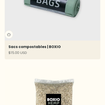
Sacs compostables | BOXIO
Prix de vente
$15.00 USD