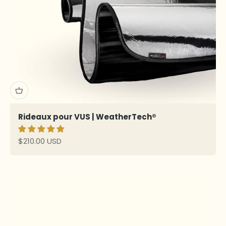
Rideaux pour VUS | WeatherTech®
Prix de vente
$210.00 USD