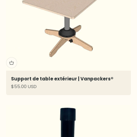
Support de table extérieur | Vanpackers®
Prix de vente
$55.00 USD