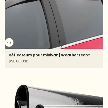
Déflecteurs pour minivan | WeatherTech®
Prix de vente
$90.00 USD