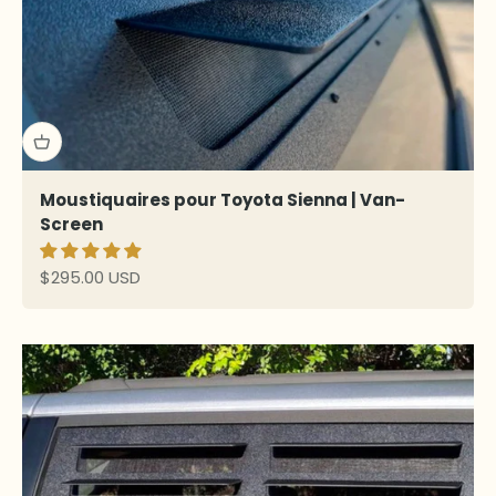
Moustiquaires pour Toyota Sienna | Van-
Screen
Prix de vente
$295.00 USD