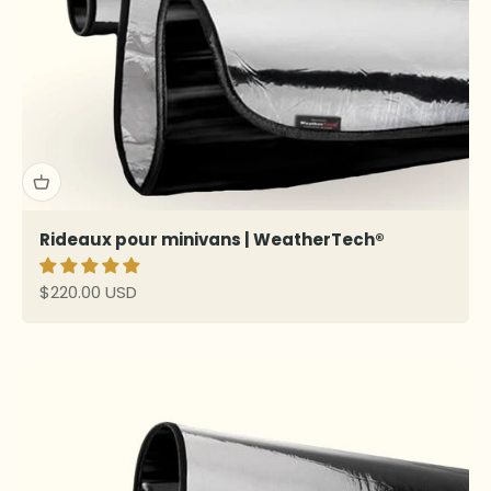
Rideaux pour minivans | WeatherTech®
Prix de vente
$220.00 USD