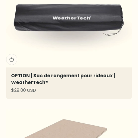
OPTION | Sac de rangement pour rideaux |
WeatherTech®
Prix de vente
$29.00 USD