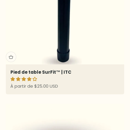
Pied de table SurFit™ | ITC
Prix de vente
À partir de $25.00 USD