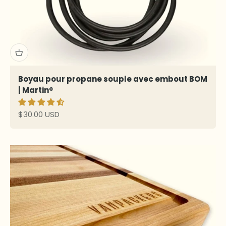
Boyau pour propane souple avec embout BOM
| Martin®
Prix de vente
$30.00 USD