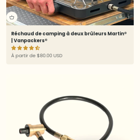
Réchaud de camping à deux brûleurs Martin®
| Vanpackers®
Prix de vente
À partir de $80.00 USD