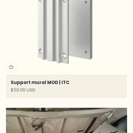
Support mural MOD | ITC
Prix de vente
$50.00 USD