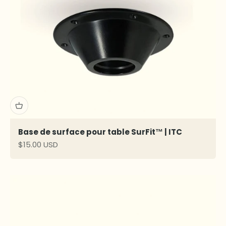
Base de surface pour table SurFit™ | ITC
Prix de vente
$15.00 USD