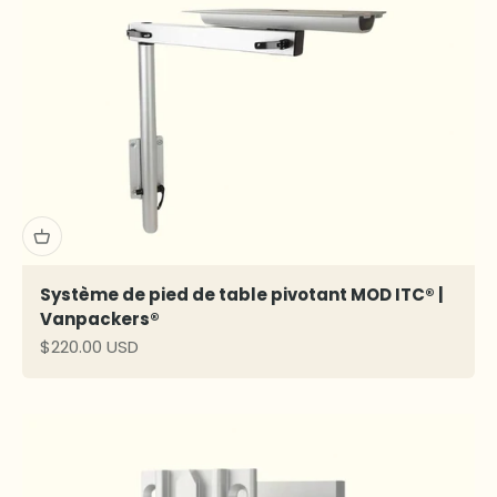
Système de pied de table pivotant MOD ITC® |
Vanpackers®
Prix de vente
$220.00 USD