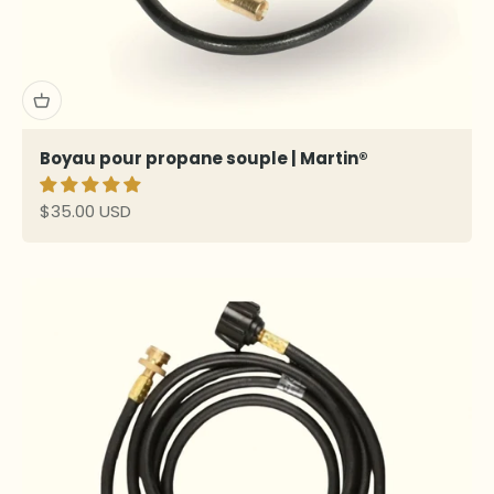
Boyau pour propane souple | Martin®
Prix de vente
$35.00 USD